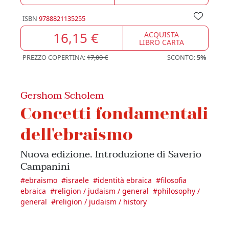
ISBN
9788821135255
16,15 €
ACQUISTA
LIBRO CARTA
PREZZO COPERTINA:
17,00 €
SCONTO:
5%
Gershom Scholem
Concetti fondamentali
dell'ebraismo
Nuova edizione. Introduzione di Saverio
Campanini
#
ebraismo
#
israele
#
identità ebraica
#
filosofia
ebraica
#
religion / judaism / general
#
philosophy /
general
#
religion / judaism / history