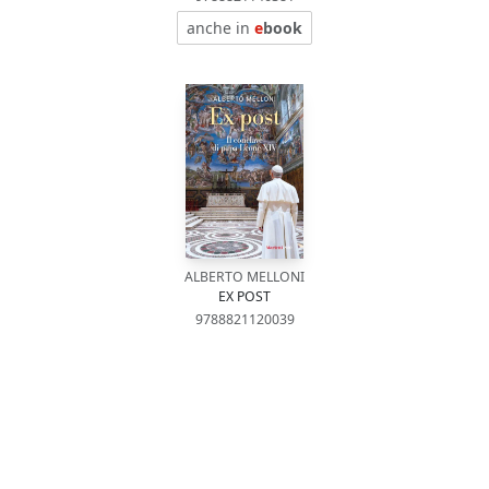
anche in
e
book
ALBERTO MELLONI
EX POST
9788821120039