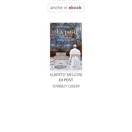
anche in
e
book
ALBERTO MELLONI
EX POST
9788821120039