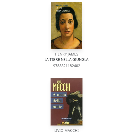
HENRY JAMES
LA TIGRE NELLA GIUNGLA
9788821182402
LIVIO MACCHI