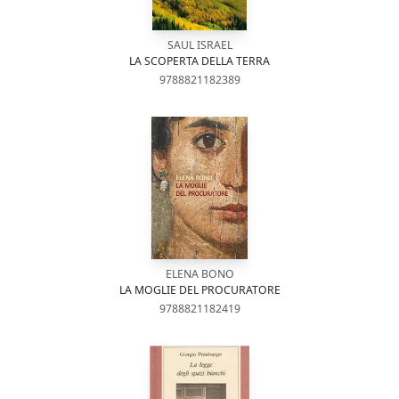
SAUL ISRAEL
LA SCOPERTA DELLA TERRA
9788821182389
ELENA BONO
LA MOGLIE DEL PROCURATORE
9788821182419