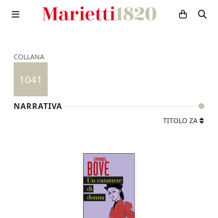
COLLANA
1041
NARRATIVA
TITOLO ZA