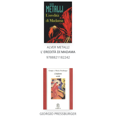
ALVER METALLI
L' EREDITÀ DI MADAMA
9788821182242
GIORGIO PRESSBURGER