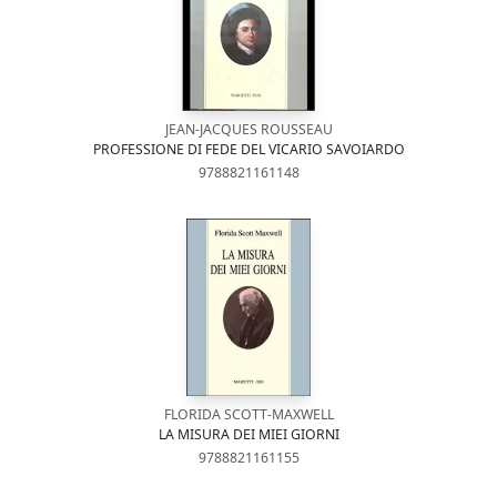
JEAN-JACQUES ROUSSEAU
PROFESSIONE DI FEDE DEL VICARIO SAVOIARDO
9788821161148
FLORIDA SCOTT-MAXWELL
LA MISURA DEI MIEI GIORNI
9788821161155