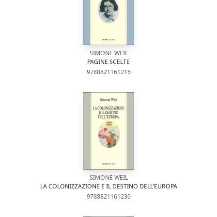
SIMONE WEIL
PAGINE SCELTE
9788821161216
SIMONE WEIL
LA COLONIZZAZIONE E IL DESTINO DELL'EUROPA
9788821161230