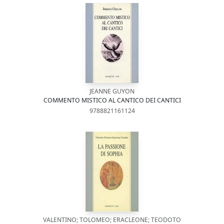
JEANNE GUYON
COMMENTO MISTICO AL CANTICO DEI CANTICI
9788821161124
VALENTINO; TOLOMEO; ERACLEONE; TEODOTO