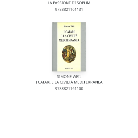
LA PASSIONE DI SOPHIA
9788821161131
SIMONE WEIL
I CATARI E LA CIVILTÀ MEDITERRANEA
9788821161100