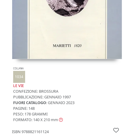
COLLANA
1034
LE VIE
CONFEZIONE:
BROSSURA
PUBBLICAZIONE:
GENNAIO 1997
FUORI CATALOGO
: GENNAIO 2023
PAGINE: 148
PESO: 178 GRAMMI
FORMATO: 140 X 210
mm
ISBN
9788821161124