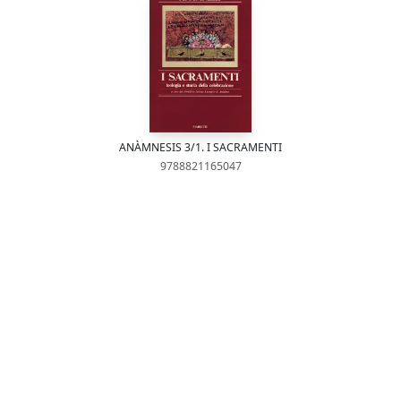
ANÀMNESIS 3/1. I SACRAMENTI
9788821165047