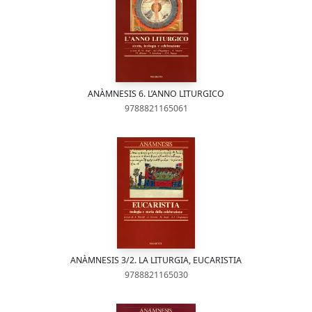
ANÀMNESIS 6. L’ANNO LITURGICO
9788821165061
ANÀMNESIS 3/2. LA LITURGIA, EUCARISTIA
9788821165030