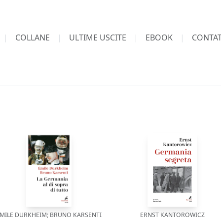
COLLANE
ULTIME USCITE
EBOOK
CONTAT
MILE DURKHEIM; BRUNO KARSENTI
ERNST KANTOROWICZ