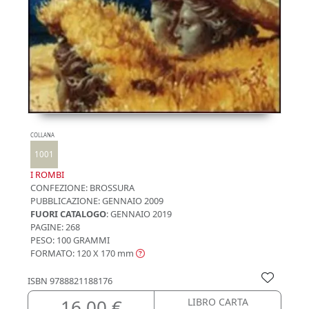
COLLANA
1001
I ROMBI
CONFEZIONE:
BROSSURA
PUBBLICAZIONE:
GENNAIO 2009
FUORI CATALOGO
: GENNAIO 2019
PAGINE: 268
PESO: 100 GRAMMI
FORMATO: 120 X 170
mm
ISBN
9788821188176
16,00 €
LIBRO CARTA