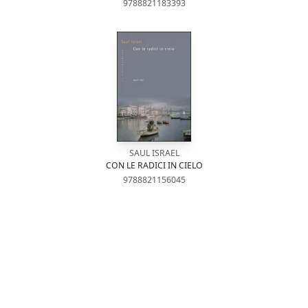
9788821183393
SAUL ISRAEL
CON LE RADICI IN CIELO
9788821156045