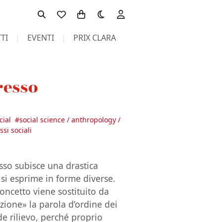
Toggle theme
TI
EVENTI
PRIX CLARA
resso
cial
#
social science / anthropology /
si sociali
sso subisce una drastica
si esprime in forme diverse.
concetto viene sostituito da
zione» la parola d’ordine dei
e rilievo, perché proprio