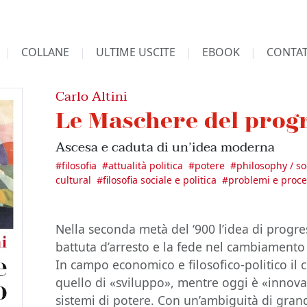
COLLANE
ULTIME USCITE
EBOOK
CONTAT
Carlo Altini
Le Maschere del prog
Ascesa e caduta di un’idea moderna
#
filosofia
#
attualità politica
#
potere
#
philosophy / so
cultural
#
filosofia sociale e politica
#
problemi e proces
Nella seconda metà del ‘900 l’idea di progre
battuta d’arresto e la fede nel cambiamento 
In campo economico e filosofico-politico il 
quello di «sviluppo», mentre oggi è «innova
sistemi di potere. Con un’ambiguità di grand