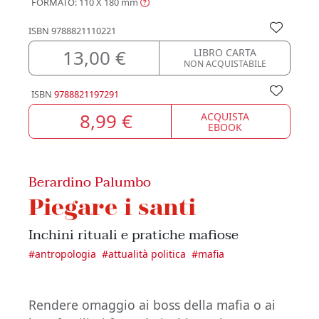
FORMATO: 110 X 180
mm
ISBN
9788821110221
13,00 €
LIBRO CARTA
NON ACQUISTABILE
ISBN
9788821197291
8,99 €
ACQUISTA
EBOOK
Berardino Palumbo
Piegare i santi
Inchini rituali e pratiche mafiose
#
antropologia
#
attualità politica
#
mafia
Rendere omaggio ai boss della mafia o ai