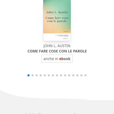
JOHN L. AUSTIN
COME FARE COSE CON LE PAROLE
BIOF
anche in
e
book