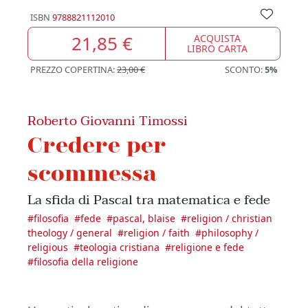
ISBN
9788821112010
21,85 €
ACQUISTA
LIBRO CARTA
PREZZO COPERTINA:
23,00 €
SCONTO:
5%
Roberto Giovanni Timossi
Credere per
scommessa
La sfida di Pascal tra matematica e fede
#
filosofia
#
fede
#
pascal, blaise
#
religion / christian
theology / general
#
religion / faith
#
philosophy /
religious
#
teologia cristiana
#
religione e fede
#
filosofia della religione