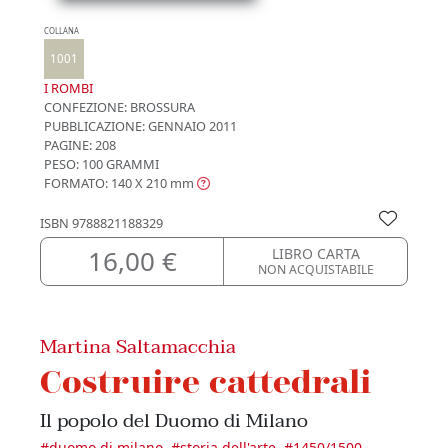
COLLANA
1001
I ROMBI
CONFEZIONE:
BROSSURA
PUBBLICAZIONE:
GENNAIO 2011
PAGINE: 208
PESO: 100 GRAMMI
FORMATO: 140 X 210
mm
ISBN
9788821188329
16,00 €
LIBRO CARTA
NON ACQUISTABILE
Martina Saltamacchia
Costruire cattedrali
Il popolo del Duomo di Milano
#
duomo di milano
#
storia dell'arte
#
1450/1500