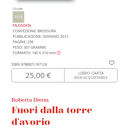
COLLANA
1018
FILOSOFIA
CONFEZIONE:
BROSSURA
PUBBLICAZIONE:
GENNAIO 2012
PAGINE: 256
PESO: 307 GRAMMI
FORMATO: 140 X 210
mm
ISBN
9788821187124
25,00 €
LIBRO CARTA
NON ACQUISTABILE
Roberta Dreon
Fuori dalla torre
d'avorio