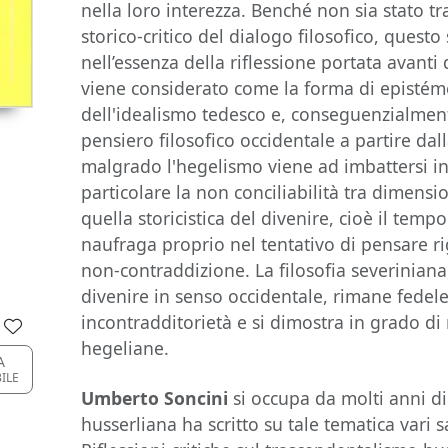
nella loro interezza. Benché non sia stato tra
storico-critico del dialogo filosofico, quest
nell’essenza della riflessione portata avanti
viene considerato come la forma di epistém
dell'idealismo tedesco e, conseguenzialment
pensiero filosofico occidentale a partire dal
malgrado l'hegelismo viene ad imbattersi in 
particolare la non conciliabilità tra dimens
quella storicistica del divenire, cioè il tempo
naufraga proprio nel tentativo di pensare ri
non-contraddizione. La filosofia severiniana,
divenire in senso occidentale, rimane fedel
incontradditorietà e si dimostra in grado di
hegeliane.
A
BILE
Umberto Soncini
si occupa da molti anni d
husserliana ha scritto su tale tematica vari s