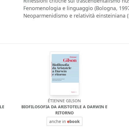
Riflessioni critiche sul trascendentalismo h
Fenomenologia e linguaggio (Bologna, 1997);
Neoparmenidismo e relatività einsteiniana 
ÉTIENNE GILSON
LE
BIOFILOSOFIA DA ARISTOTELE A DARWIN E
RITORNO
anche in
e
book