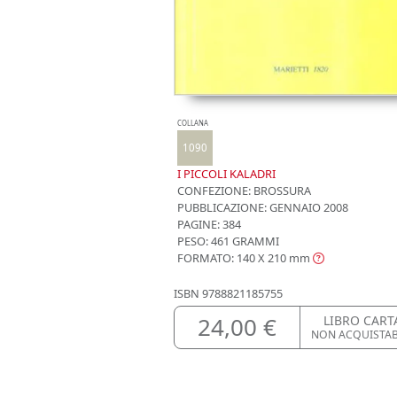
COLLANA
1090
I PICCOLI KALADRI
CONFEZIONE:
BROSSURA
PUBBLICAZIONE:
GENNAIO 2008
PAGINE: 384
PESO: 461 GRAMMI
FORMATO: 140 X 210
mm
ISBN
9788821185755
24,00 €
LIBRO CART
NON ACQUISTA