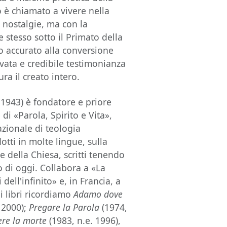
no è chiamato a vivere nella
 nostalgie, ma con la
e stesso sotto il Primato della
o accurato alla conversione
ovata e credibile testimonianza
ra il creato intero.
 1943) è fondatore e priore
di «Parola, Spirito e Vita»,
azionale di teologia
otti in molte lingue, sulla
ne della Chiesa, scritti tenendo
di oggi. Collabora a «La
ell'infinito» e, in Francia, a
i libri ricordiamo
Adamo dove
 2000);
Pregare la Parola
(1974,
ere la morte
(1983, n.e. 1996),