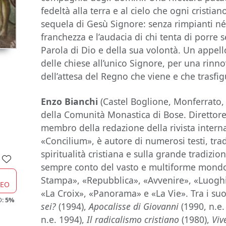
fedeltà alla terra e al cielo che ogni cristia
sequela di Gesù Signore: senza rimpianti né
franchezza e l’audacia di chi tenta di porre s
Parola di Dio e della sua volontà. Un appell
delle chiese all’unico Signore, per una rinn
dell’attesa del Regno che viene e che trasfigu
Enzo Bianchi
(Castel Boglione, Monferrato,
della Comunità Monastica di Bose. Direttore 
membro della redazione della rivista intern
«Concilium», è autore di numerosi testi, trad
spiritualità cristiana e sulla grande tradizio
sempre conto del vasto e multiforme mondo 
Stampa», «Repubblica», «Avvenire», «Luoghi d
CEO
«La Croix», «Panorama» e «La Vie». Tra i suo
O:
5%
sei?
(1994),
Apocalisse di Giovanni
(1990, n.e.
n.e. 1994),
Il radicalismo cristiano
(1980),
Viv