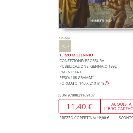
COLLANA
1057
TERZO MILLENNIO
CONFEZIONE:
BROSSURA
PUBBLICAZIONE:
GENNAIO 1992
PAGINE: 140
PESO: 168 GRAMMI
FORMATO: 140 X 210
mm
ISBN
9788821169137
11,40 €
ACQUISTA
LIBRO CARTA
PREZZO COPERTINA:
12,00 €
SCONT