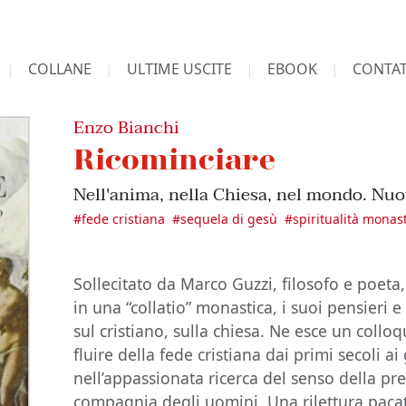
COLLANE
ULTIME USCITE
EBOOK
CONTAT
Enzo Bianchi
Ricominciare
Nell'anima, nella Chiesa, nel mondo. Nuo
#
fede cristiana
#
sequela di gesù
#
spiritualità monas
Sollecitato da Marco Guzzi, filosofo e poet
in una “collatio” monastica, i suoi pensieri e
sul cristiano, sulla chiesa. Ne esce un collo
fluire della fede cristiana dai primi secoli ai 
nell’appassionata ricerca del senso della pre
compagnia degli uomini. Una rilettura pacat