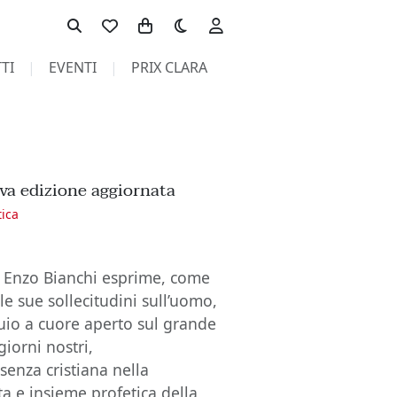
Toggle theme
TI
EVENTI
PRIX CLARA
va edizione aggiornata
tica
a, Enzo Bianchi esprime, come
 le sue sollecitudini sull’uomo,
quio a cuore aperto sul grande
giorni nostri,
senza cristiana nella
a e insieme profetica della