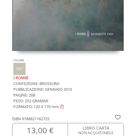
COLLANA
1001
I ROMBI
CONFEZIONE:
BROSSURA
PUBBLICAZIONE:
GENNAIO 2010
PAGINE: 208
PESO: 252 GRAMMI
FORMATO: 120 X 170
mm
ISBN
9788821162725
13,00 €
LIBRO CARTA
NON ACQUISTABILE