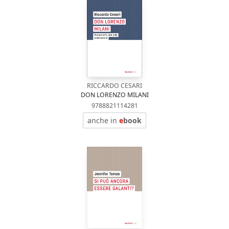
RICCARDO CESARI
DON LORENZO MILANI
9788821114281
anche in
e
book