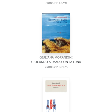
9788821113291
GIULIANA MORANDINI
GIOCANDO A DAMA CON LA LUNA
9788821188176