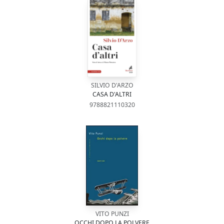
SILVIO D'ARZO
CASA D'ALTRI
9788821110320
VITO PUNZI
OCCHI DOPO LA POLVERE