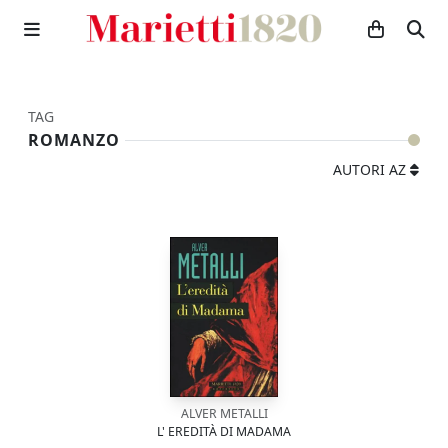
TAG
ROMANZO
AUTORI AZ
ALVER METALLI
L' EREDITÀ DI MADAMA