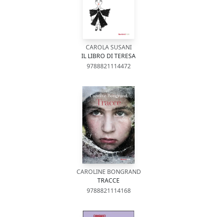
CAROLA SUSANI
IL LIBRO DI TERESA
9788821114472
CAROLINE BONGRAND
TRACCE
9788821114168