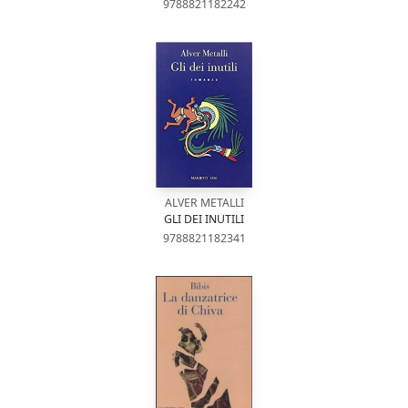
9788821182242
ALVER METALLI
GLI DEI INUTILI
9788821182341