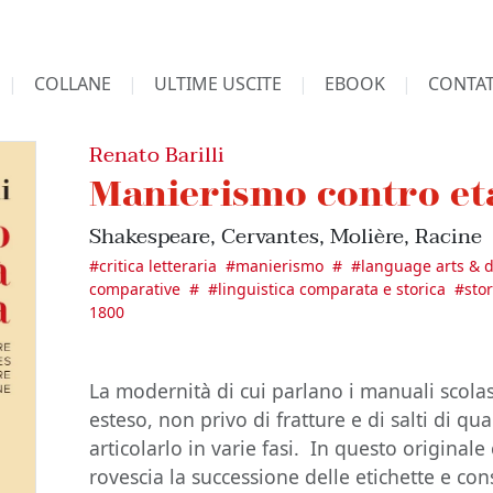
COLLANE
ULTIME USCITE
EBOOK
CONTAT
Renato Barilli
Manierismo contro e
Shakespeare, Cervantes, Molière, Racine
#
critica letteraria
#
manierismo
#
#
language arts & di
comparative
#
#
linguistica comparata e storica
#
stor
1800
La modernità di cui parlano i manuali scola
esteso, non privo di fratture e di salti di q
articolarlo in varie fasi. In questo originale
rovescia la successione delle etichette e co