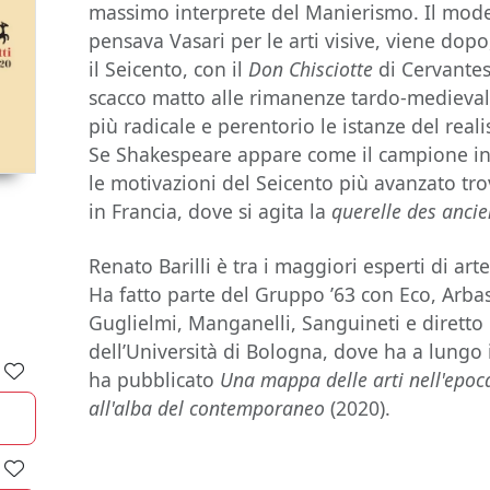
massimo interprete del Manierismo. Il moder
pensava Vasari per le arti visive, viene dop
il Seicento, con il
Don Chisciotte
di Cervantes
scacco matto alle rimanenze tardo-medieva
più radicale e perentorio le istanze del real
Se Shakespeare appare come il campione in
le motivazioni del Seicento più avanzato tr
in Francia, dove si agita la
querelle des anci
Renato Barilli è tra i maggiori esperti di ar
Ha fatto parte del Gruppo ’63 con Eco, Arbas
Guglielmi, Manganelli, Sanguineti e diretto i
dell’Università di Bologna, dove ha a lungo
ha pubblicato
Una mappa delle arti nell'epoca
all'alba del contemporaneo
(2020).