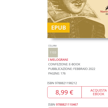
EPUB
COLLANA
1103
I MELOGRANI
CONFEZIONE:
E-BOOK
PUBBLICAZIONE:
FEBBRAIO 2022
PAGINE: 176
ISBN
9788821198212
8,99 €
ACQUISTA
EBOOK
ISBN
9788821110467