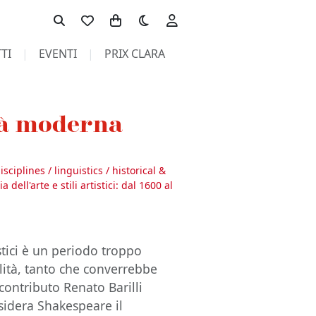
Toggle theme
TI
EVENTI
PRIX CLARA
tà moderna
sciplines / linguistics / historical &
ia dell'arte e stili artistici: dal 1600 al
stici è un periodo troppo
ualità, tanto che converrebbe
 contributo Renato Barilli
nsidera Shakespeare il