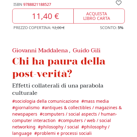
ISBN
9788821188527
11,40 €
ACQUISTA
LIBRO CARTA
PREZZO COPERTINA:
12,00 €
SCONTO:
5%
Giovanni Maddalena
Guido Gili
,
Chi ha paura della
post-verità?
Effetti collaterali di una parabola
culturale
#
sociologia della comunicazione
#
mass media
#
giornalismo
#
antiques & collectibles / magazines &
newspapers
#
computers / social aspects / human-
computer interaction
#
computers / web / social
networking
#
philosophy / social
#
philosophy /
language
#
problemi e processi sociali