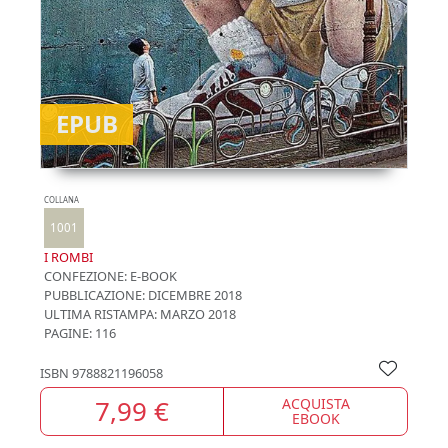
EPUB
COLLANA
1001
I ROMBI
CONFEZIONE:
E-BOOK
PUBBLICAZIONE:
DICEMBRE 2018
ULTIMA RISTAMPA:
MARZO 2018
PAGINE: 116
ISBN
9788821196058
7,99 €
ACQUISTA
EBOOK