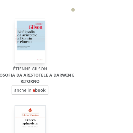
ÉTIENNE GILSON
LOSOFIA DA ARISTOTELE A DARWIN E
RITORNO
anche in
e
book