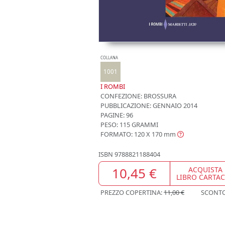
COLLANA
1001
I ROMBI
CONFEZIONE:
BROSSURA
PUBBLICAZIONE:
GENNAIO 2014
PAGINE: 96
PESO: 115 GRAMMI
FORMATO: 120 X 170
mm
ISBN
9788821188404
10,45 €
ACQUISTA
LIBRO CARTA
PREZZO COPERTINA:
11,00 €
SCONT