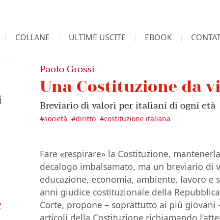
COLLANE
ULTIME USCITE
EBOOK
CONTAT
Paolo Grossi
Una Costituzione da v
Breviario di valori per italiani di ogni età
#
società
#
diritto
#
costituzione italiana
Fare «respirare» la Costituzione, mantenerl
decalogo imbalsamato, ma un breviario di val
educazione, economia, ambiente, lavoro e s
anni giudice costituzionale della Repubblica
Corte, propone – soprattutto ai più giovani –
articoli della Costituzione richiamando l’atte