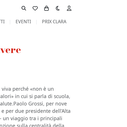
Toggle theme
TI
EVENTI
PRIX CLARA
ivere
a viva perché «non è un
ori» in cui si parla di scuola,
alute.Paolo Grossi, per nove
 e per due presidente dell’Alta
 un viaggio tra i principali
nzione sulla centralità della