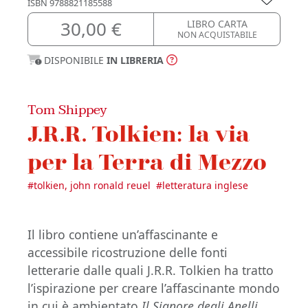
ISBN
9788821185588
30,00 €
LIBRO CARTA
NON ACQUISTABILE
DISPONIBILE
IN LIBRERIA
Tom Shippey
J.R.R. Tolkien: la via
per la Terra di Mezzo
#
tolkien, john ronald reuel
#
letteratura inglese
Il libro contiene un’affascinante e
accessibile ricostruzione delle fonti
letterarie dalle quali J.R.R. Tolkien ha tratto
l’ispirazione per creare l’affascinante mondo
in cui è ambientato
Il Signore degli Anelli
.