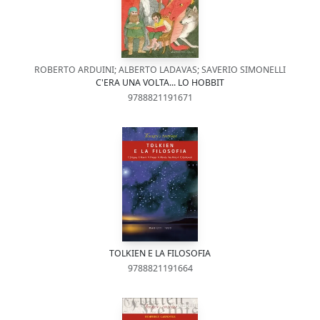
ROBERTO ARDUINI; ALBERTO LADAVAS; SAVERIO SIMONELLI
C'ERA UNA VOLTA... LO HOBBIT
9788821191671
TOLKIEN E LA FILOSOFIA
9788821191664