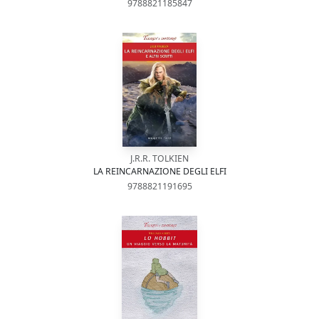
9788821185847
J.R.R. TOLKIEN
LA REINCARNAZIONE DEGLI ELFI
9788821191695