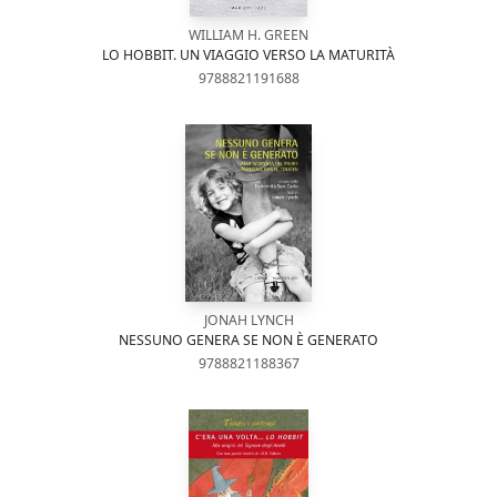
WILLIAM H. GREEN
LO HOBBIT. UN VIAGGIO VERSO LA MATURITÀ
9788821191688
JONAH LYNCH
NESSUNO GENERA SE NON È GENERATO
9788821188367