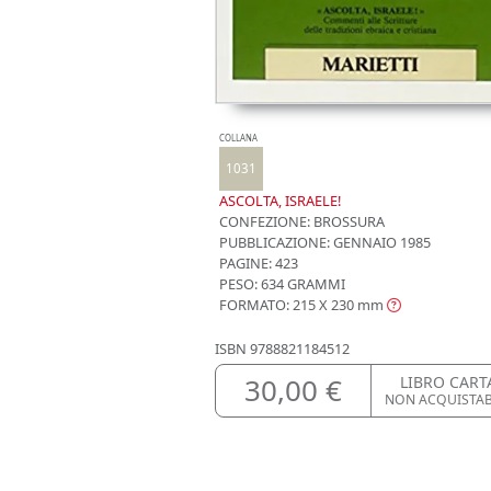
COLLANA
1031
ASCOLTA, ISRAELE!
CONFEZIONE:
BROSSURA
PUBBLICAZIONE:
GENNAIO 1985
PAGINE: 423
PESO: 634 GRAMMI
FORMATO: 215 X 230
mm
ISBN
9788821184512
30,00 €
LIBRO CART
NON ACQUISTA