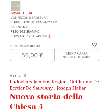
1025
GRANDI OPERE
CONFEZIONE:
BROSSURA
PUBBLICAZIONE:
GENNAIO 1971
PAGINE: 608
PESO: 912 GRAMMI
FORMATO: 170 X 240
mm
ISBN
9788821180040
55,00 €
LIBRO CARTA
NON ACQUISTABILE
A cura di
Ludovicus Jacobus Rogier
Guillaume De
,
Bertier De Sauvigny
Joseph Hajjar
,
Nuova storia della
Chiesa 4