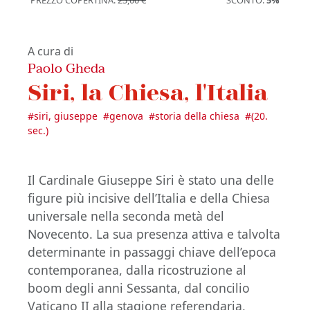
PREZZO COPERTINA:
25,00 €
SCONTO:
5%
A cura di
Paolo Gheda
Siri, la Chiesa, l'Italia
#
siri, giuseppe
#
genova
#
storia della chiesa
#
(20.
sec.)
Il Cardinale Giuseppe Siri è stato una delle
figure più incisive dell’Italia e della Chiesa
universale nella seconda metà del
Novecento. La sua presenza attiva e talvolta
determinante in passaggi chiave dell’epoca
contemporanea, dalla ricostruzione al
boom degli anni Sessanta, dal concilio
Vaticano II alla stagione referendaria,