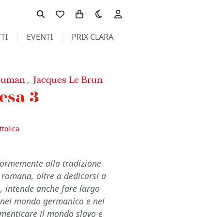
Toggle theme
TI
EVENTI
PRIX CLARA
Bouman
Jacques Le Brun
,
esa 3
ttolica
nformemente alla tradizione
a romana, oltre a dedicarsi a
o, intende anche fare largo
si nel mondo germanico e nel
menticare il mondo slavo e