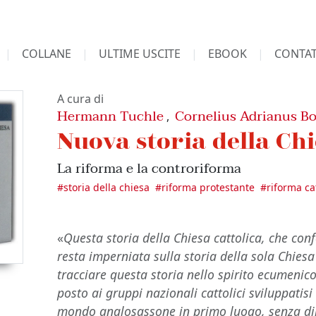
COLLANE
ULTIME USCITE
EBOOK
CONTAT
A cura di
Hermann Tuchle
Cornelius Adrianus 
,
Nuova storia della Chi
La riforma e la controriforma
#
storia della chiesa
#
riforma protestante
#
riforma ca
«
Questa storia della Chiesa cattolica, che co
resta imperniata sulla storia della sola Chies
tracciare questa storia nello spirito ecumenic
posto ai gruppi nazionali cattolici sviluppati
mondo anglosassone in primo luogo, senza di