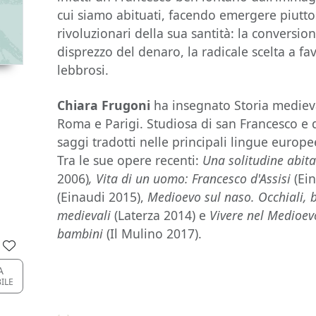
cui siamo abituati, facendo emergere piuttos
rivoluzionari della sua santità: la conversione
disprezzo del denaro, la radicale scelta a fav
lebbrosi.
Chiara Frugoni
ha insegnato Storia medieval
Roma e Parigi. Studiosa di san Francesco e d
saggi tradotti nelle principali lingue europ
Tra le sue opere recenti:
Una solitudine abita
2006)
, Vita di un uomo: Francesco d'Assisi
(Ei
(Einaudi 2015),
Medioevo sul naso. Occhiali, b
medievali
(Laterza 2014) e
Vivere nel Medioev
bambini
(Il Mulino 2017).
A
BILE