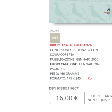
COLLANA
1081
BIBLIOTECA DELL'ALLEANZA
CONFEZIONE:
CARTONATO CON
SOVRACOPERTA
PUBBLICAZIONE:
GENNAIO 2005
FUORI CATALOGO
: GENNAIO 2020
PAGINE: 88
PESO: 466 GRAMMI
FORMATO: 175 X 245
mm
ISBN
9788821169571
16,00 €
LIBRO CART
NON ACQUISTA