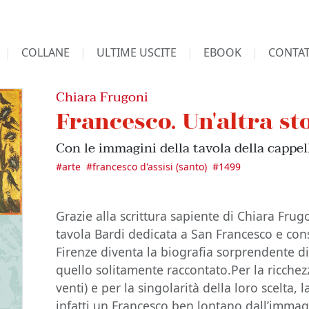
COLLANE
ULTIME USCITE
EBOOK
CONTAT
Chiara Frugoni
Francesco. Un'altra st
Con le immagini della tavola della cappel
#
arte
#
francesco d'assisi (santo)
#
1499
Grazie alla scrittura sapiente di Chiara Frugo
tavola Bardi dedicata a San Francesco e con
Firenze diventa la biografia sorprendente d
quello solitamente raccontato.Per la ricchezza
venti) e per la singolarità della loro scelta,
infatti un Francesco ben lontano dall’immag