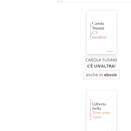
CAROLA SUSANI
C’È UN’ALTRA!
anche in
e
book