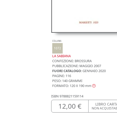
COLLANA
1072
LA SABIANA
CONFEZIONE:
BROSSURA
PUBBLICAZIONE:
MAGGIO 2007
FUORI CATALOGO
: GENNAIO 2020
PAGINE: 116
PESO: 140 GRAMMI
FORMATO: 120 X 190
mm
ISBN
9788821159114
12,00 €
LIBRO CART
NON ACQUISTA