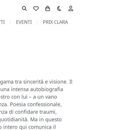
Toggle theme
TI
EVENTI
PRIX CLARA
lgama tra sincerità e visione. Il
di una intensa autobiografia
stro con lui – a un vano
nza. Poesia confessionale,
enza di confidare traumi,
quotidianità. Ma in questo
mo intero qui comunica il