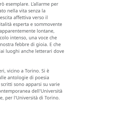
rò esemplare. L’allarme per
to nella vita senza la
scita affettiva verso il
 vitalità esperta e sommovente
ci apparentemente lontane,
colo intenso, una voce che
 nostra febbre di gioia. E che
dai luoghi anche letterari dove
i, vicino a Torino. Si è
lle antologie di poesia
scritti sono apparsi su varie
 contemporanea dell'Università
e, per l'Università di Torino.