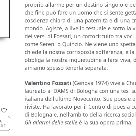
proprio allarme per un destino singolo e pe
che fine può fare un uomo che si sente getta
coscienza chiara di una paternità e di una cre
mondo. Agisce, a livello testuale e sotto la
dei versi di Fossati, un cortocircuito tra vo
come Sereni o Quinzio. Ne viene uno spetta
chiede la nostra corrisposta sofferenza, e la
obbliga la nostra inquietudine a farsi viva, 
amiamo spesso tenerla separata.
Valentino Fossati
(Genova 1974) vive a Chier
laureato al DAMS di Bologna con una tesi su
italiana dell'ultimo Novecento. Sue poesie e 
riviste. Ha lavorato per il Centro di poesia
di Bologna e, nell'ambito della ricerca social
A
Gli allarmi delle stelle
è la sua opera prima.
BILE