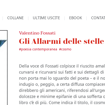
COLLANE
ULTIME USCITE
EBOOK
CONTAT
Valentino Fossati
Gli Allarmi delle stelle
#
poesia contemporanea
#
cosmo
Della voce di Fossati colpisce il riuscito ama
curvarsi e ricurvarsi sui fatti e sui dettagli 
non porta mai lo sguardo del poeta – e il no
indugio o, peggio, a certa diffusa compiace
direbbero gli americani, riferendosi all'urg
dolcezze e minime epifanie di una sofferta 
libro c’è di più. Come indica il titolo, il cos