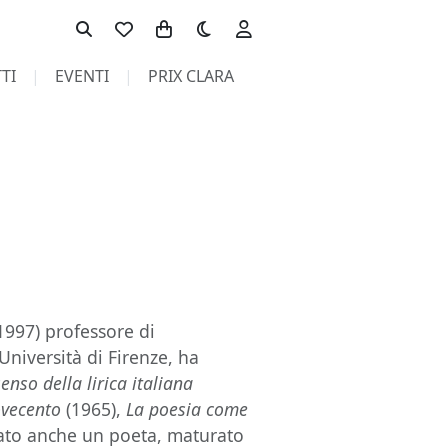
Toggle theme
TI
EVENTI
PRIX CLARA
1997) professore di
niversità di Firenze, ha
senso della lirica italiana
ovecento
(1965),
La poesia come
tato anche un poeta, maturato