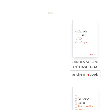
CAROLA SUSANI
C’È UN’ALTRA!
anche in
e
book