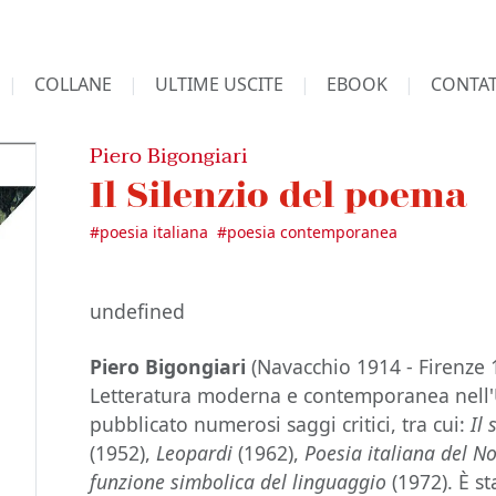
COLLANE
ULTIME USCITE
EBOOK
CONTAT
Piero Bigongiari
Il Silenzio del poema
#
poesia italiana
#
poesia contemporanea
undefined
Piero Bigongiari
(Navacchio 1914 - Firenze 
Letteratura moderna e contemporanea nell'U
pubblicato numerosi saggi critici, tra cui:
Il 
(1952),
Leopardi
(1962),
Poesia italiana del N
funzione simbolica del linguaggio
(1972). È s