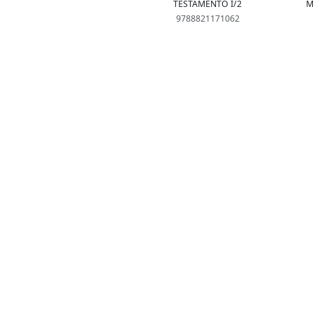
TESTAMENTO I/2
M
9788821171062