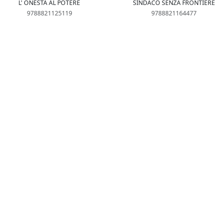
L' ONESTÀ AL POTERE
SINDACO SENZA FRONTIERE
9788821125119
9788821164477