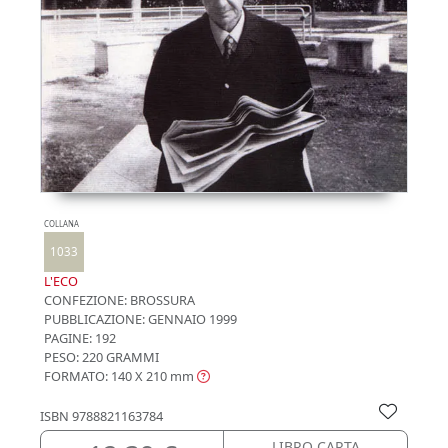
COLLANA
1033
L'ECO
CONFEZIONE:
BROSSURA
PUBBLICAZIONE:
GENNAIO 1999
PAGINE: 192
PESO: 220 GRAMMI
FORMATO: 140 X 210
mm
ISBN
9788821163784
LIBRO CARTA