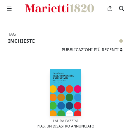
TAG
INCHIESTE
PUBBLICAZIONI PIÙ RECENTI
LAURA FAZZINI
PFAS, UN DISASTRO ANNUNCIATO