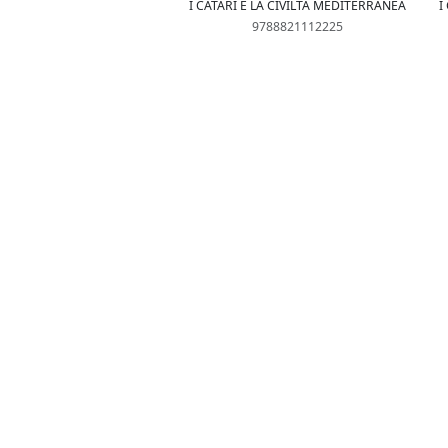
I CATARI E LA CIVILTÀ MEDITERRANEA
I
9788821112225