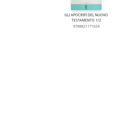
GLI APOCRIFI DEL NUOVO
TESTAMENTO 1/2
9788821171024