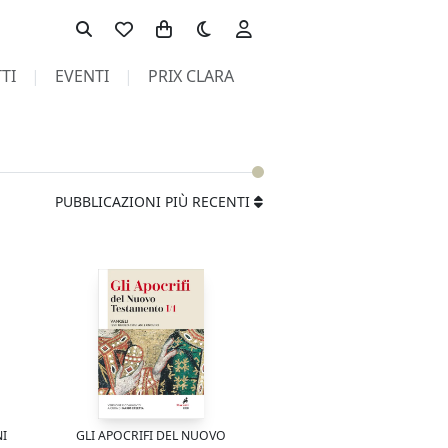
Toggle theme
TI
EVENTI
PRIX CLARA
PUBBLICAZIONI PIÙ RECENTI
NI
GLI APOCRIFI DEL NUOVO