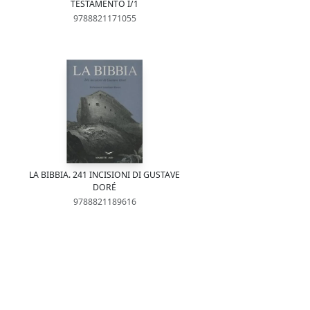
TESTAMENTO I/1
9788821171055
LA BIBBIA. 241 INCISIONI DI GUSTAVE
DORÉ
9788821189616