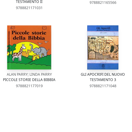
TESTAMENTO II
9788821165566
9788821171031
ALAN PARRY; LINDA PARRY
GLI APOCRIFI DEL NUOVO
PICCOLE STORIE DELLA BIBBIA
TESTAMENTO 3
9788821177019
9788821171048