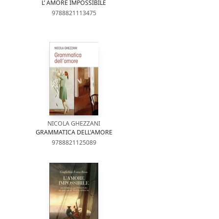
L’ AMORE IMPOSSIBILE
9788821113475
NICOLA GHEZZANI
GRAMMATICA DELL'AMORE
9788821125089