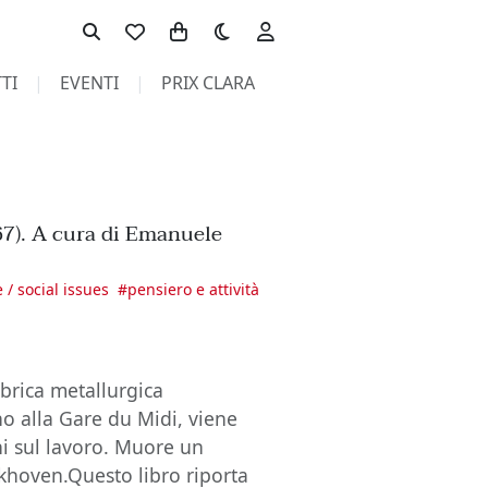
Toggle theme
TI
EVENTI
PRIX CLARA
67). A cura di Emanuele
e / social issues
#
pensiero e attività
brica metallurgica
no alla Gare du Midi, viene
ni sul lavoro. Muore un
khoven.Questo libro riporta