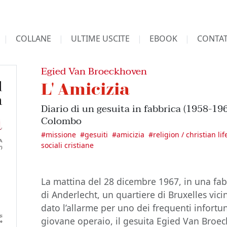
COLLANE
ULTIME USCITE
EBOOK
CONTAT
Egied Van Broeckhoven
L' Amicizia
Diario di un gesuita in fabbrica (1958-19
Colombo
#
missione
#
gesuiti
#
amicizia
#
religion / christian lif
sociali cristiane
La mattina del 28 dicembre 1967, in una fab
di Anderlecht, un quartiere di Bruxelles vici
dato l’allarme per uno dei frequenti infortu
giovane operaio, il gesuita Egied Van Broec