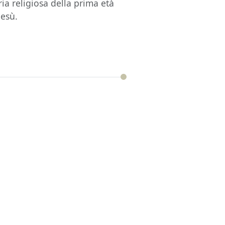
ria religiosa della prima età
Gesù.