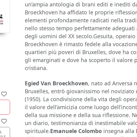
un’ampia antologia di brani editi e inediti d
Broeckhoven ha affidato le proprie riflession
elementi profondamente radicati nella tradiz
nello stesso tempo perfettamente adeguati 
degli uomini del XX secolo.Gesuita, operaio
Broeckhoven è rimasto fedele alla vocazion
quartieri più poveri di Bruxelles, dove ha co
gli emarginati e dove ha scoperto il valore 
cristiana.
Egied Van Broeckhoven
, nato ad Anversa 
Bruxelles, entrò giovanissimo nel noviziat
(1950). La condivisione della vita degli opera
il valore dell’amicizia come luogo dell’incon
della sua missione e della sua riflessione. N
un diario, testimonianza di inestimabile va
spirituale.
Emanuele Colombo
insegna alla 
A
ILE