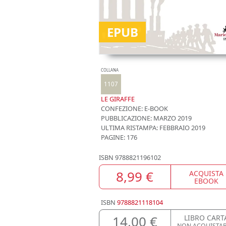
EPUB
COLLANA
1107
LE GIRAFFE
CONFEZIONE:
E-BOOK
PUBBLICAZIONE:
MARZO 2019
ULTIMA RISTAMPA:
FEBBRAIO 2019
PAGINE: 176
ISBN
9788821196102
8,99 €
ACQUISTA
EBOOK
ISBN
9788821118104
14,00 €
LIBRO CART
NON ACQUISTAB