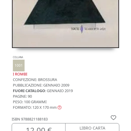
COLLANA
1001
I ROMBI
CONFEZIONE:
BROSSURA
PUBBLICAZIONE:
GENNAIO 2009
FUORI CATALOGO
: GENNAIO 2019
PAGINE: 90
PESO: 100 GRAMMI
FORMATO: 120 X 170
mm
ISBN
9788821188183
12,00 €
LIBRO CARTA