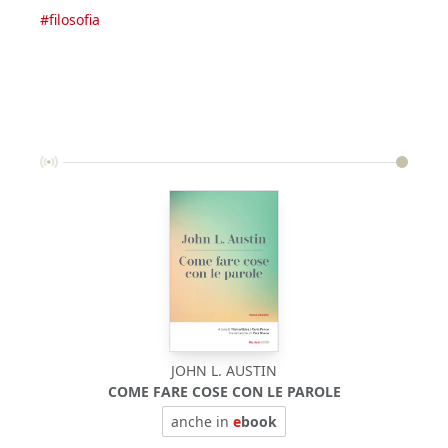
#
filosofia
JOHN L. AUSTIN
COME FARE COSE CON LE PAROLE
BIOF
anche in
e
book