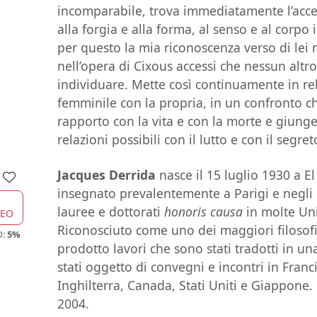
incomparabile, trova immediatamente l’acces
alla forgia e alla forma, al senso e al corpo 
per questo la mia riconoscenza verso di lei n
nell’opera di Cixous accessi che nessun alt
individuare. Mette così continuamente in rel
femminile con la propria, in un confronto ch
rapporto con la vita e con la morte e giunge 
relazioni possibili con il lutto e con il segre
Jacques Derrida
nasce il 15 luglio 1930 a El 
insegnato prevalentemente a Parigi e negli S
lauree e dottorati
honoris causa
in molte Uni
CEO
Riconosciuto come uno dei maggiori filosof
O:
5%
prodotto lavori che sono stati tradotti in u
stati oggetto di convegni e incontri in Franc
Inghilterra, Canada, Stati Uniti e Giappone.
2004.