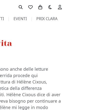
Toggle theme
TI
EVENTI
PRIX CLARA
vita
 sono anche delle letture
 Derrida procede qui
rittura di Hélène Cixous,
tica della differenza
iti. Hélène Cixous dice di aver
 aveva bisogno per continuare a
“Hélène mi legge in modo