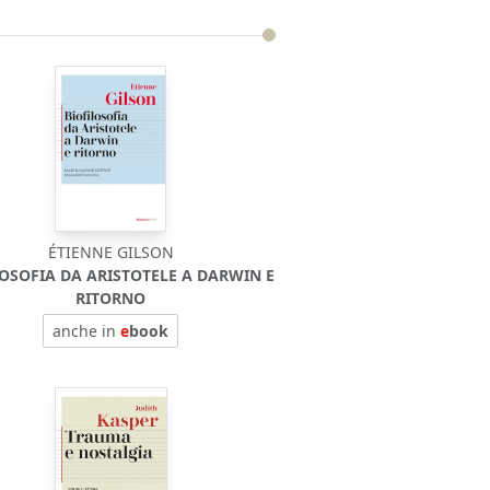
ÉTIENNE GILSON
LOSOFIA DA ARISTOTELE A DARWIN E
RITORNO
anche in
e
book