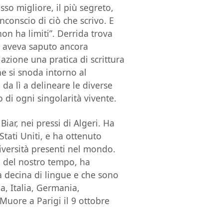
so migliore, il più segreto,
inconscio di ciò che scrivo. E
on ha limiti”. Derrida trova
ro aveva saputo ancora
azione una pratica di scrittura
e si snoda intorno al
da lì a delineare le diverse
to di ogni singolarità vivente.
Biar, nei pressi di Algeri. Ha
tati Uniti, e ha ottenuto
versità presenti nel mondo.
i del nostro tempo, ha
na decina di lingue e che sono
ia, Italia, Germania,
 Muore a Parigi il 9 ottobre