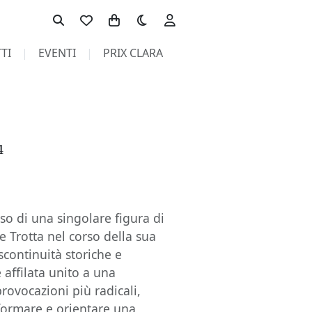
Toggle theme
TI
EVENTI
PRIX CLARA
4
rso di una singolare figura di
e Trotta nel corso della sua
scontinuità storiche e
 affilata unito a una
provocazioni più radicali,
nformare e orientare una