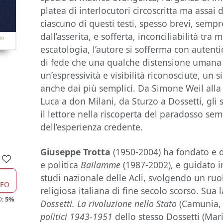
platea di interlocutori circoscritta ma assai
ciascuno di questi testi, spesso brevi, sempr
dall’asserita, e sofferta, inconciliabilità tr
escatologia, l’autore si sofferma con autent
di fede che una qualche distensione umana
un’espressività e visibilità riconosciute, un 
anche dai più semplici. Da Simone Weil alla
Luca a don Milani, da Sturzo a Dossetti, gli
il lettore nella riscoperta del paradosso se
dell’esperienza credente.
Giuseppe Trotta
(1950-2004) ha fondato e dir
e politica
Bailamme
(1987-2002), e guidato in
studi nazionale delle Acli, svolgendo un ruol
CEO
religiosa italiana di fine secolo scorso. Sua 
O:
5%
Dossetti. La rivoluzione nello Stato
(Camunia, 
politici 1943-1951
dello stesso Dossetti (Mari