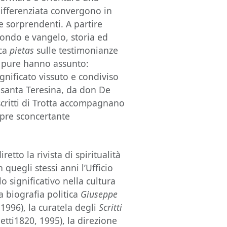
 differenziata convergono in
e sorprendenti. A partire
a mondo e vangelo, storia ed
ica
pietas
sulle testimonianze
 pure hanno assunto:
significato vissuto e condiviso
 santa Teresina, da don De
 scritti di Trotta accompagnano
mpre sconcertante
etto la rivista di spiritualità
 quegli stessi anni l’Ufficio
o significativo nella cultura
la biografia politica
Giuseppe
1996), la curatela degli
Scritti
etti1820, 1995), la direzione