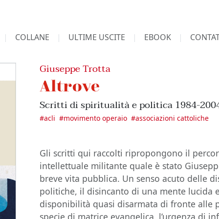
COLLANE
ULTIME USCITE
EBOOK
CONTAT
Giuseppe Trotta
Altrove
Scritti di spiritualità e politica 1984-200
#
acli
#
movimento operaio
#
associazioni cattoliche
Gli scritti qui raccolti ripropongono il perco
intellettuale militante quale è stato Giusepp
breve vita pubblica. Un senso acuto delle di
politiche, il disincanto di una mente lucida e
disponibilità quasi disarmata di fronte alle 
specie di matrice evangelica, l’urgenza di i