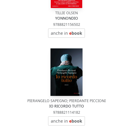
TILLIE OLSEN
YONNONDIO
9788821156502
anche in
e
book
PIERANGELO SAPEGNO; PIERDANTE PICCIONI
IO RICORDO TUTTO
9788821114182
anche in
e
book