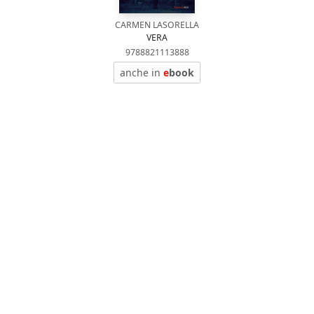
CARMEN LASORELLA
VERA
9788821113888
anche in
e
book