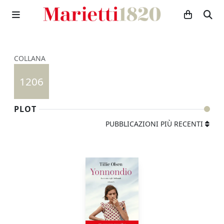
COLLANA
1206
PLOT
PUBBLICAZIONI PIÙ RECENTI