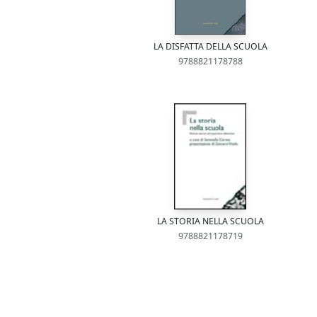
LA DISFATTA DELLA SCUOLA
9788821178788
LA STORIA NELLA SCUOLA
9788821178719