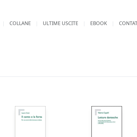
COLLANE
ULTIME USCITE
EBOOK
CONTAT