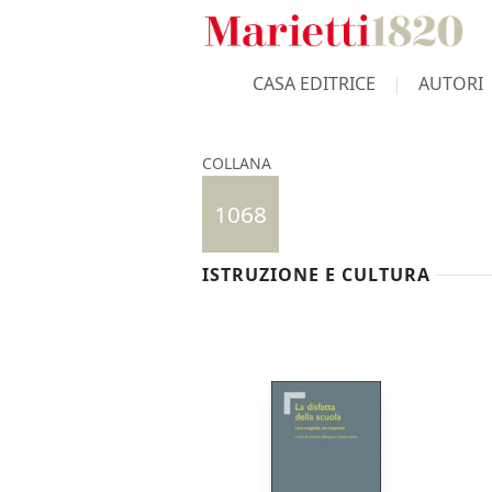
CASA EDITRICE
AUTORI
COLLANA
1068
ISTRUZIONE E CULTURA