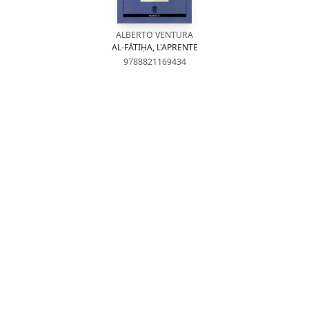
ALBERTO VENTURA
AL-FĀTIḤA, L'APRENTE
9788821169434