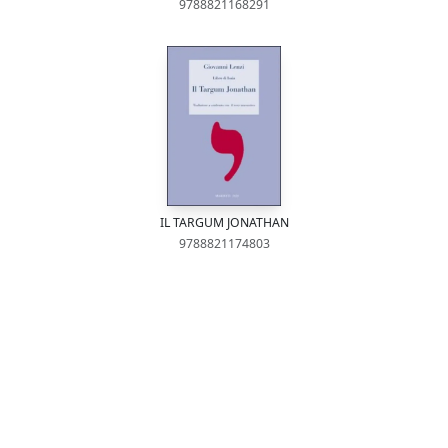
9788821168291
IL TARGUM JONATHAN
9788821174803